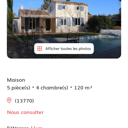
à
locatif
moi
Déjà
vendus
Afficher toutes les photos
Maison
5 pièce(s)
4 chambre(s)
120 m²
(13770)
Nous consulter
Référence
11vm