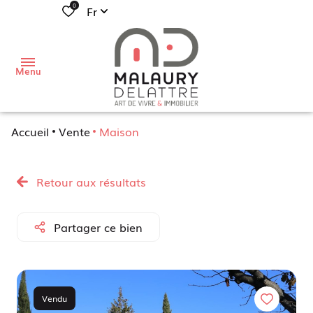
0
Fr
Menu
Accueil
Vente
Maison
j'aimerais
acheter
Retour aux résultats
Mon
habitation
j'aimerais
Partager ce bien
vendre
Mon local
professionnel
de
Mon
vous
Vendu
investissement