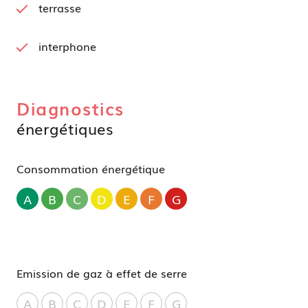
terrasse
interphone
Diagnostics
énergétiques
Consommation énergétique
A
B
C
D
E
F
G
Emission de gaz à effet de serre
A
B
C
D
E
F
G