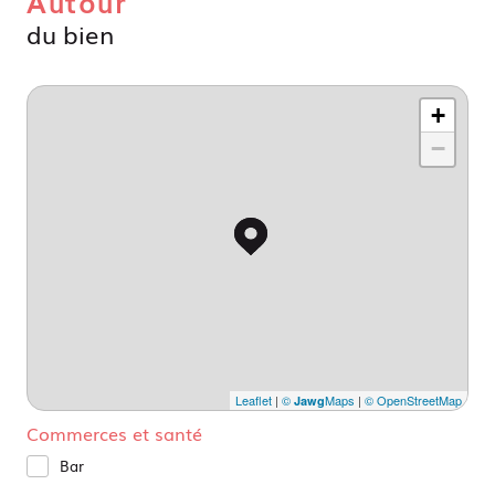
Autour
du bien
+
−
Leaflet
|
©
Maps
|
© OpenStreetMap
Jawg
Commerces et santé
Bar