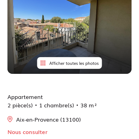
à
locatif
moi
Déjà
vendus
Afficher toutes les photos
Appartement
2 pièce(s)
1 chambre(s)
38 m²
Aix-en-Provence (13100)
Nous consulter