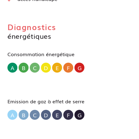
Diagnostics
énergétiques
Consommation énergétique
A
B
C
D
E
F
G
Emission de gaz à effet de serre
A
B
C
D
E
F
G