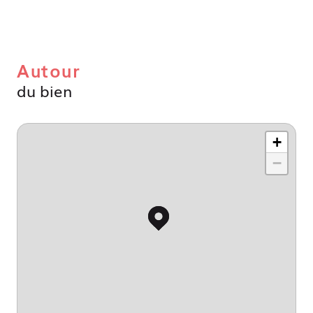
Autour
du bien
+
−