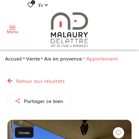
0
Fr
Menu
Accueil
Vente
Aix en provence
Appartement
j'aimerais
acheter
Retour aux résultats
Mon
habitation
j'aimerais
Partager ce bien
vendre
Mon local
professionnel
de
Mon
vous
Vendu
investissement