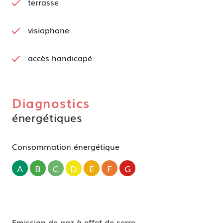
terrasse
visiophone
accès handicapé
Diagnostics
énergétiques
Consommation énergétique
A
B
C
D
E
F
G
Emission de gaz à effet de serre