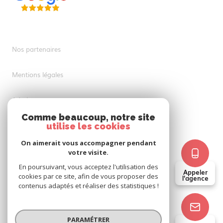
Nos partenaires
Mentions légales
Admin
Comme beaucoup, notre site
Nos honoraires
utilise les cookies
On aimerait vous accompagner pendant
Politique RGPD
votre visite.
En poursuivant, vous acceptez l'utilisation des
Appeler
Cookies
cookies par ce site, afin de vous proposer des
l'agence
contenus adaptés et réaliser des statistiques !
© 2026 | Tous droits réservés
PARAMÉTRER