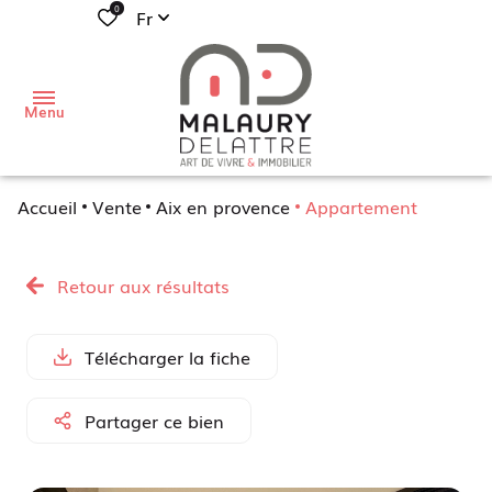
0
Fr
Menu
Accueil
Vente
Aix en provence
Appartement
j'aimerais
acheter
Retour aux résultats
Mon
habitation
j'aimerais
Télécharger la fiche
vendre
Mon local
professionnel
de
Partager ce bien
Mon
vous
investissement