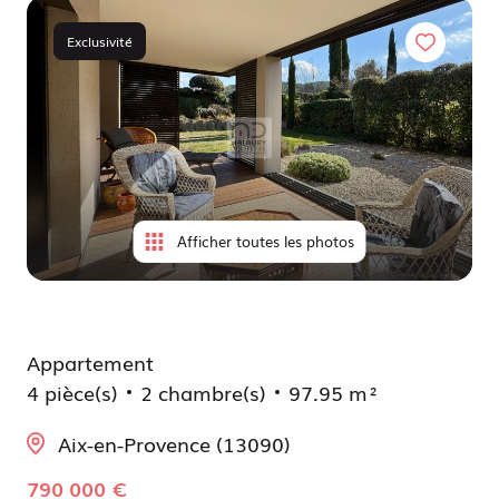
à
locatif
moi
Exclusivité
Déjà
vendus
Afficher toutes les photos
Appartement
4 pièce(s)
2 chambre(s)
97.95 m²
Aix-en-Provence (13090)
790 000 €