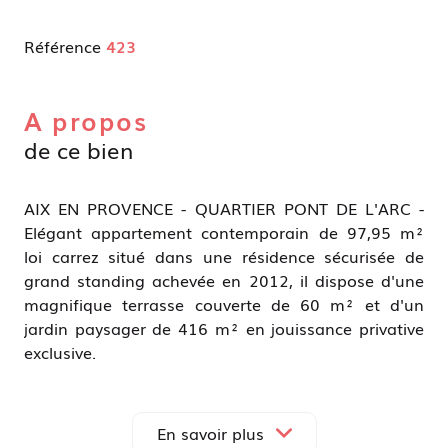
Référence
423
A propos
de ce bien
AIX EN PROVENCE - QUARTIER PONT DE L'ARC -
Elégant appartement contemporain de 97,95 m²
loi carrez situé dans une résidence sécurisée de
grand standing achevée en 2012, il dispose d'une
magnifique terrasse couverte de 60 m² et d'un
jardin paysager de 416 m² en jouissance privative
exclusive.
Très fonctionnel il se compose d'un hall d'entrée,
d'une superbe pièce de vie comprenant un séjour
de 39 m² et une cuisine semi-ouverte entièrement
En savoir plus
équipée de 12 m² avec son cellier attenant, très