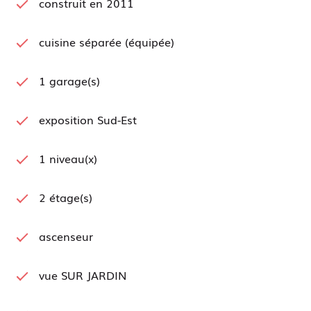
construit en 2011
privative sur le parking sécurisé complète ce bien.
Les jardins de la résidence sont très soignés et sont
en harmonie avec l'architecture de la résidence
cuisine séparée (équipée)
intimiste et élégante.
Arrêt de bus et commerces à proximité.
1 garage(s)
Les informations sur les risques auxquels ce bien
exposition Sud-Est
est exposé sont disponibles sur le site
Géorisques
1 niveau(x)
2 étage(s)
ascenseur
vue SUR JARDIN