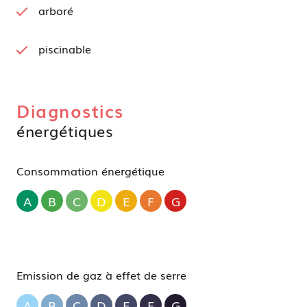
arboré
piscinable
Diagnostics
énergétiques
Consommation énergétique
A
B
C
D
E
F
G
Emission de gaz à effet de serre
A
B
C
D
E
F
G