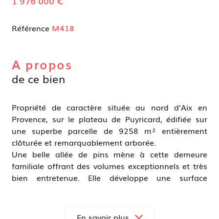
1 976 000 €
Référence
M418
A propos
de ce bien
Propriété de caractère située au nord d'Aix en
Provence, sur le plateau de Puyricard, édifiée sur
une superbe parcelle de 9258 m² entièrement
clôturée et remarquablement arborée.
Une belle allée de pins mène à cette demeure
familiale offrant des volumes exceptionnels et très
bien entretenue. Elle développe une surface
habitable d'environ 335 m² ( 354 m² de surface
utile) et dispose actuellement de 6 chambres.
Au rez-de-chaussée, une grande entrée vous
En savoir plus