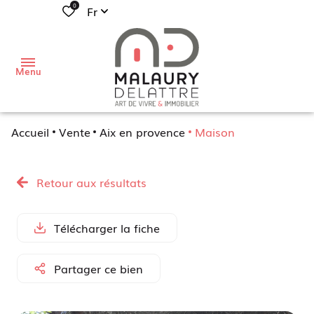
0
Fr
Menu
Accueil
Vente
Aix en provence
Maison
j'aimerais
acheter
Retour aux résultats
Mon
habitation
j'aimerais
Télécharger la fiche
vendre
Mon local
professionnel
de
Partager ce bien
Mon
vous
investissement