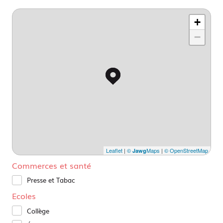
+
−
Leaflet
|
©
Maps
|
© OpenStreetMap
Jawg
Commerces et santé
Presse et Tabac
Ecoles
Collège