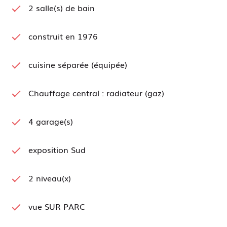
2 salle(s) de bain
Le terrain est piscinable et dispose d'un forage.
La situation géographique de cette propriété
provençale, son magnifique parc et ses volumes
construit en 1976
offrent un superbe potentiel.
cuisine séparée (équipée)
Les informations sur les risques auxquels ce bien
est exposé sont disponibles sur le site
Géorisques
Chauffage central : radiateur (gaz)
4 garage(s)
exposition Sud
2 niveau(x)
vue SUR PARC