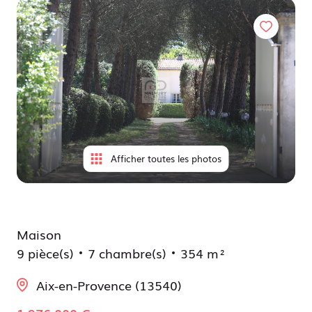
à
locatif
moi
Déjà
vendus
Afficher toutes les photos
Maison
9 pièce(s)
7 chambre(s)
354 m²
Aix-en-Provence (13540)