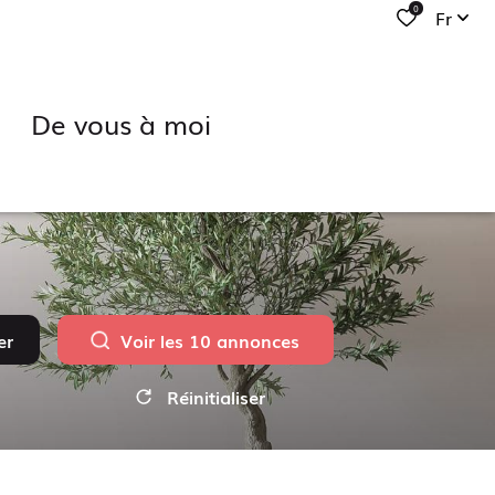
0
Fr
de vous à moi
er
Voir les
10
annonces
Réinitialiser