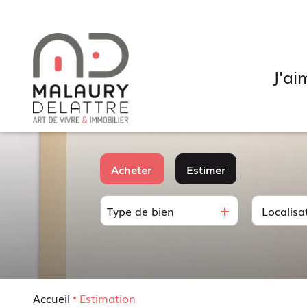
j'a
Mon ha
Acheter
Estimer
Mon lo
Type de bien
De l'ancien
Mon in
Déjà ve
Accueil
Estimation