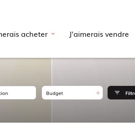
imerais acheter
j'aimerais vendre
bitation
cal professionnel
Budget
Filtr
vestissement locatif
ndus