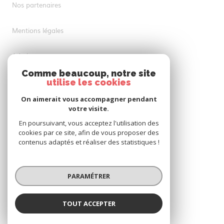
Nos partenaires
Mentions légales
Admin
Comme beaucoup, notre site
Nos honoraires
utilise les cookies
On aimerait vous accompagner pendant
Politique RGPD
votre visite.
En poursuivant, vous acceptez l'utilisation des
Cookies
cookies par ce site, afin de vous proposer des
contenus adaptés et réaliser des statistiques !
© 2026 | Tous droits réservés
PARAMÉTRER
Réalisé par
TOUT ACCEPTER